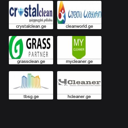
crystalclean.ge
cleanworld.ge
grassclean.ge
mycleaner.ge
tbsg.ge
hcleaner.ge