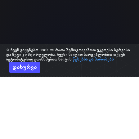
🍪 ჩვენ ვიყენებთ cookies რათა შემოგთავაზოთ უკეთესი სერვისი
და მეტი კომფორტულობა. ჩვენი საიტით სარგებლობით თქვენ
ავტომატურად ეთანხმებით საიტის
წესებსა და პირობებს
დახურვა