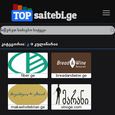
saitebi.ge
TOP
კატეგორია:
კ
კულინარია
fiber.ge
breadandwine.ge
makashvilebtan.ge
vinoge.com