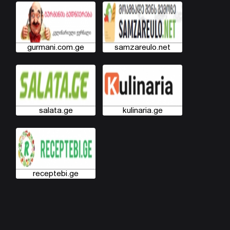
gurmani.com.ge
samzareulo.net
salata.ge
kulinaria.ge
receptebi.ge