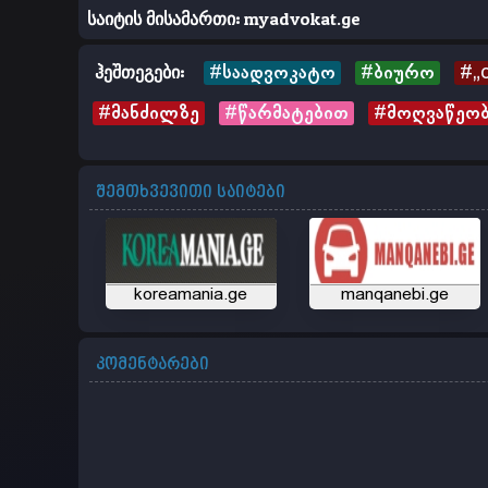
საიტის მისამართი:
myadvokat.ge
ჰეშთეგები:
#საადვოკატო
#ბიურო
#„
#მანძილზე
#წარმატებით
#მოღვაწეო
შემთხვევითი საიტები
koreamania.ge
manqanebi.ge
კომენტარები