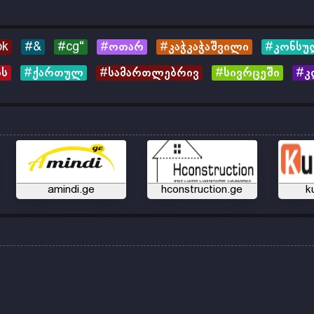
ok
#&
#cg“
#ოთარ
#კაჭკაჭაშვილი
#კონსუ
ბს
#ქართულ
#სამართლებრივ
#სივრცეში
#კ
amindi.ge
hconstruction.ge
k