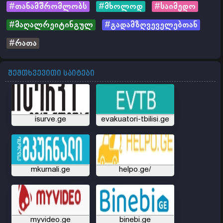
#თანამშრომლობს
#მხოლოდ
#საიმედო
#მაღალრეიტინგულ
#გადამზღვეველებთან
#რათა
შემთხვევითი საიტები
isurve.ge
evakuatori-tbilisi.ge
mkurnali.ge
helpo.ge/
myvideo.ge
binebi.ge