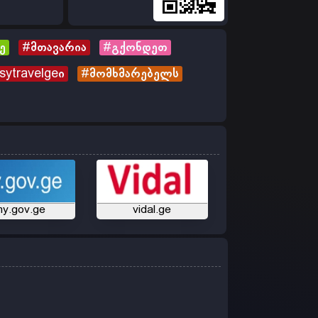
ე
#მთავარია
#გქონდეთ
sytravelgeი
#მომხმარებელს
y.gov.ge
vidal.ge