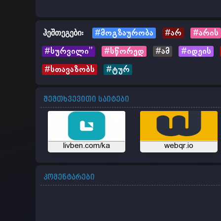
ჰეშთეგები:
#მოგზაურობა
#არ
#არის
#სურვილი’’
#სწორედ
#ამ
#იდეის
#სთავაზობს
#ტურ
შემთხვევითი საიტები
livben.com/ka
webqr.io
კომენტარები