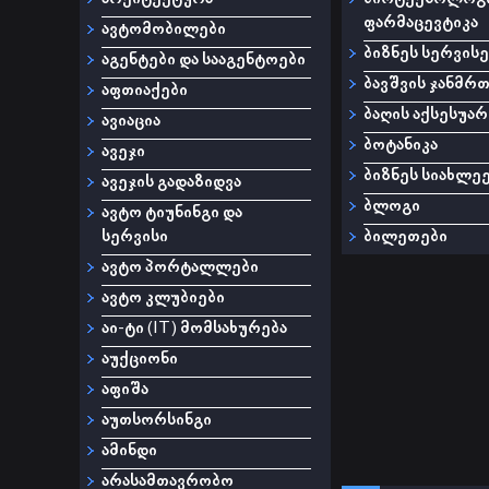
ფარმაცევტიკა
ავტომობილები
ბიზნეს სერვისე
აგენტები და სააგენტოები
ბავშვის ჯანმრ
აფთიაქები
ბაღის აქსესუარ
ავიაცია
ბოტანიკა
ავეჯი
ბიზნეს სიახლე
ავეჯის გადაზიდვა
ბლოგი
ავტო ტიუნინგი და
სერვისი
ბილეთები
ავტო პორტალლები
ავტო კლუბიები
აი-ტი (IT) მომსახურება
აუქციონი
აფიშა
აუთსორსინგი
ამინდი
არასამთავრობო