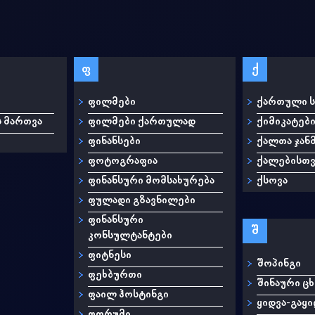
ფ
ქ
ფილმები
ქართული 
ს მართვა
ფილმები ქართულად
ქიმიკატებ
ფინანსები
ქალთა ჯა
ფოტოგრაფია
ქალებისთვ
ფინანსური მომსახურება
ქსოვა
ფულადი გზავნილები
ფინანსური
შ
კონსულტანტები
ფიტნესი
შოპინგი
ფეხბურთი
შინაური ც
ფაილ ჰოსტინგი
ყიდვა-გაყი
ფორუმი