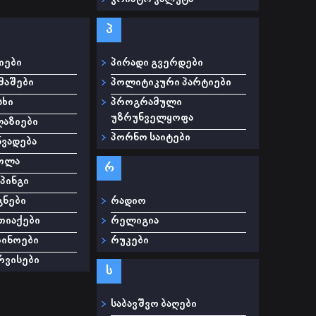
პ
იები
პირადი გვერდები
მაშები
პოლიტიკური პარტიები
სხი
პროგრამული
უზრუნველყოფა
ღაზიები
პორნო საიტები
ნვადება
კოლა
რ
პინგი
გნები
რადიო
თიაქები
რელიგია
ზინოები
რუკები
რვისები
ს
საბავშვო ბაღები