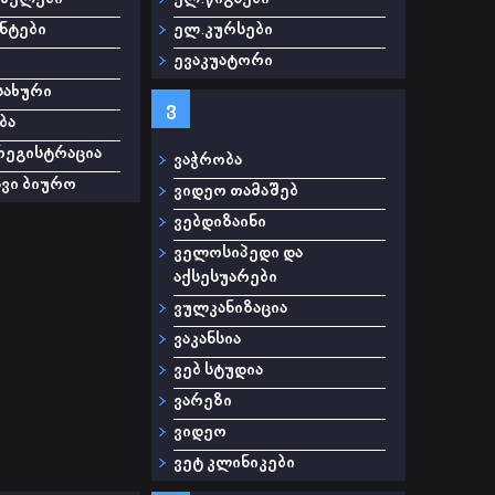
ნტები
ელ.კურსები
ევაკუატორი
სახური
ვ
ბა
რეგისტრაცია
ვაჭრობა
ვი ბიურო
ვიდეო თამაშებ
ვებდიზაინი
ველოსიპედი და
აქსესუარები
ვულკანიზაცია
ვაკანსია
ვებ სტუდია
ვარეზი
ვიდეო
ვეტ კლინიკები