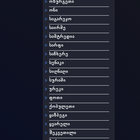
ოზურგეთი
ონი
საგარეჯო
საირმე
სამტრედია
სარფი
საჩხერე
სენაკი
სიღნაღი
სურამი
ურეკი
ფოთი
ქობულეთი
ყაზბეგი
ყვარელი
შეკვეთილი