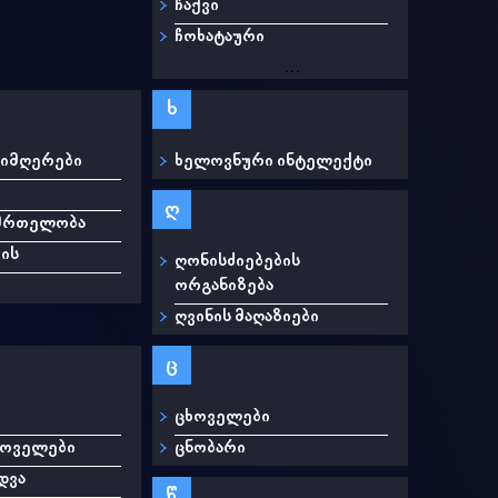
ჩაქვი
ჩოხატაური
...
ხ
სიმღერები
ხელოვნური ინტელექტი
ი
ღ
ნმრთელობა
ის
ღონისძიებების
ორგანიზება
ღვინის მაღაზიები
ც
ცხოველები
ხოველები
ცნობარი
დვა
წ